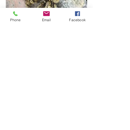
Phone
Email
Facebook
Fuite Expert
06.15.22.85.67
Police d'Assurance:
147 179 034
MMA IARD
©2020 par Fuite expert. Créé avec Wix.com